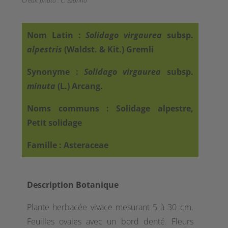
Crédit photo : C. Ezanno
Nom Latin :
Solidago virgaurea
subsp.
alpestris
(Waldst.
& Kit.) Gremli
Synonyme :
Solidago
virgaurea
subsp.
minuta
(L.) Arcang.
Noms communs : Solidage alpestre,
Petit solidage
Famille : Asteraceae
Description Botanique
Plante herbacée vivace mesurant 5 à 30 cm.
Feuilles ovales avec un bord denté. Fleurs